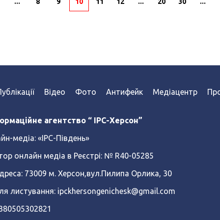
...
8
9
10
11
12
...
20
30
...
Публікації
Відео
Фото
Антифейк
Медіацентр
Про
ормаційне агентство “ IPC-Херсон”
йн-медіа:
«ІРС-Південь»
тор онлайн медіа в Реєстрі: № R40-05285
реса: 73009 м. Херсон,вул.Пилипа Орлика, 30
ля листування: ipckhersongenichesk@gmail.com
+380505302821