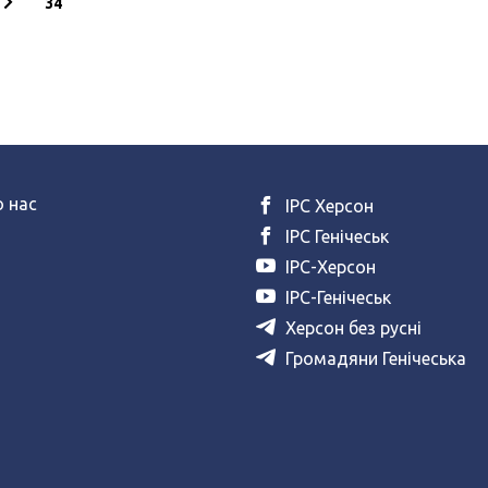
34
 нас
ІРС Херсон
ІРС Генічеськ
ІРС-Херсон
ІРС-Генічеськ
Херсон без русні
Громадяни Генічеська