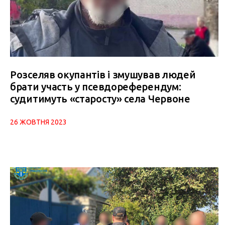
Розселяв окупантів і змушував людей
брати участь у псевдореферендум:
судитимуть «старосту» села Червоне
26 ЖОВТНЯ 2023