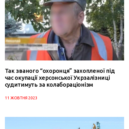
Так званого “охоронця” захопленої під
час окупації херсонської Укрзалізниці
судитимуть за колабораціонізм
11 ЖОВТНЯ 2023