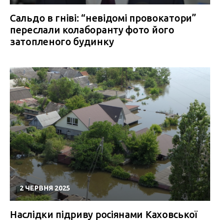
Сальдо в гніві: “невідомі провокатори”
переслали колаборанту фото його
затопленого будинку
2 ЧЕРВНЯ 2025
Наслідки підриву росіянами Каховської