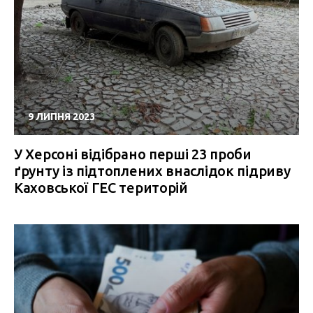
9 ЛИПНЯ 2023
У Херсоні відібрано перші 23 проби
ґрунту із підтоплених внаслідок підриву
Каховської ГЕС територій