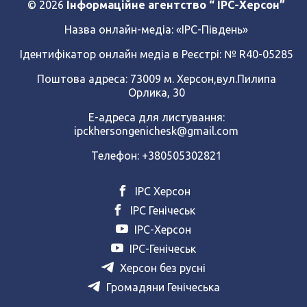
© 2026
Інформаційне агентство “ IPC-Херсон”
Назва онлайн-медіа:
«ІРС-Південь»
Ідентифікатор онлайн медіа в Реєстрі: № R40-05285
Поштова адреса: 73009 м. Херсон,вул.Пилипа
Орлика, 30
Е-адреса для листування:
ipckhersongenichesk@gmail.com
Телефон: +380505302821
ІРС Херсон
ІРС Генічеськ
ІРС-Херсон
ІРС-Генічеськ
Херсон без русні
Громадяни Генічеська