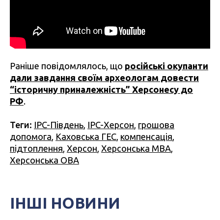
Раніше повідомлялось, що
російські окупанти
дали завдання своїм археологам довести
“історичну приналежність” Херсонесу до
РФ
.
Теги:
IPC-Південь
,
IPC-Херсон
,
грошова
допомога
,
Каховська ГЕС
,
компенсація
,
підтоплення
,
Херсон
,
Херсонська МВА
,
Херсонська ОВА
ІНШІ НОВИНИ