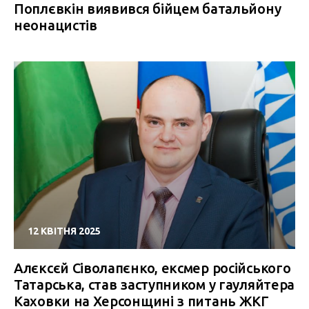
Поплєвкін виявився бійцем батальйону
неонацистів
12 КВІТНЯ 2025
Алєксєй Сіволапєнко, ексмер російського
Татарська, став заступником у гауляйтера
Каховки на Херсонщині з питань ЖКГ