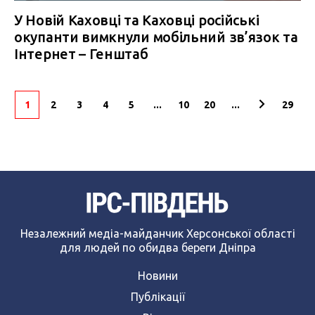
У Новій Каховці та Каховці російські
окупанти вимкнули мобільний зв’язок та
Інтернет – Генштаб
1
2
3
4
5
...
10
20
...
29
Незалежний медіа-майданчик Херсонської області
для людей по обидва береги Дніпра
Новини
Публікації