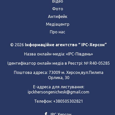
Відео
Фото
Антифейк
Медіацентр
Про нас
© 2026
Інформаційне агентство “ IPC-Херсон”
Назва онлайн-медіа:
«ІРС-Південь»
Ідентифікатор онлайн медіа в Реєстрі: № R40-05285
Поштова адреса: 73009 м. Херсон,вул.Пилипа
Орлика, 30
Е-адреса для листування:
ipckhersongenichesk@gmail.com
Телефон: +380505302821
ІРС Херсон