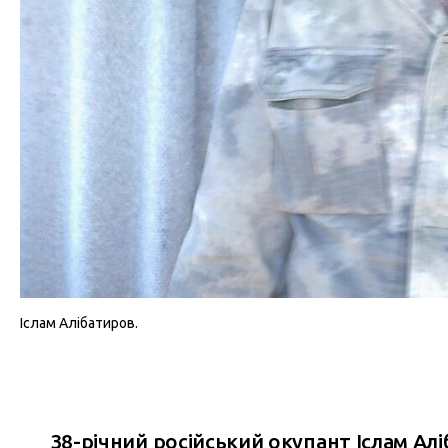
Іслам Алібатиров.
38-річний російський окупант Іслам Алі