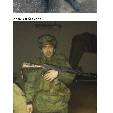
Іслам Алібатиров.