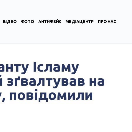
ВІДЕО
ФОТО
АНТИФЕЙК
МЕДІАЦЕНТР
ПРО НАС
анту Ісламу
й зґвалтував на
, повідомили