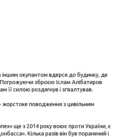
з іншим окупантом вдерся до будинку, де
м. Погрожуючи зброєю Іслам Алібатиров
там її силою роздягнув і зґвалтував.
и – жорстоке поводження з цивільним
пех» ще з 2014 року воює проти України, є
басса». Кілька разів він був поранений і