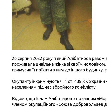
26 серпня 2022 року п’яний Алібатиров разом 
проживала цивільна жінка зі своїм чоловіко
примусив її поїхати з ним до іншого будинку, 
Окупанту інкримінують ч. 1 ст. 438 КК Україн
населенням під час збройного конфлікту.
Відомо, що Іслам Алібатиров з позивним «Мор
членом окупаційного «Союза добровольцев Дон