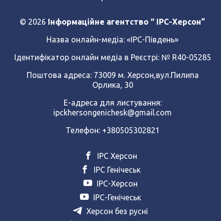
© 2026
Інформаційне агентство “ IPC-Херсон”
Назва онлайн-медіа:
«ІРС-Південь»
Ідентифікатор онлайн медіа в Реєстрі: № R40-05285
Поштова адреса: 73009 м. Херсон,вул.Пилипа
Орлика, 30
Е-адреса для листування:
ipckhersongenichesk@gmail.com
Телефон: +380505302821
ІРС Херсон
ІРС Генічеськ
ІРС-Херсон
ІРС-Генічеськ
Херсон без русні