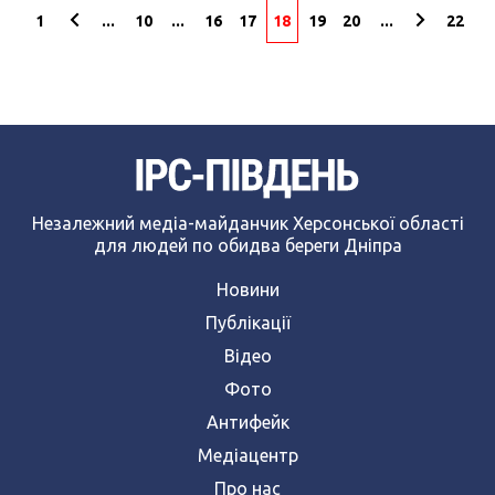
1
...
10
...
16
17
18
19
20
...
22
Незалежний медіа-майданчик Херсонської області
для людей по обидва береги Дніпра
Новини
Публікації
Відео
Фото
Антифейк
Медіацентр
Про нас