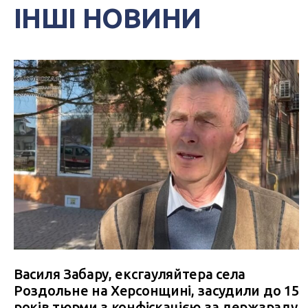
ІНШІ НОВИНИ
Василя Забару, ексгауляйтера села
Роздольне на Херсонщині, засудили до 15
років тюрми з конфіскацією за держзраду