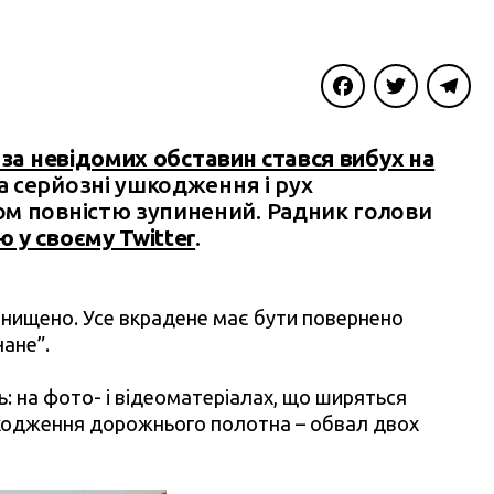
Facebook
Twitter
Telegra
 за невідомих обставин стався вибух на
а серйозні ушкодження і рух
ом повністю зупинений. Радник голови
 у своєму Twitter
.
 знищено. Усе вкрадене має бути повернено
нане”.
: на фото- і відеоматеріалах, що ширяться
кодження дорожнього полотна – обвал двох