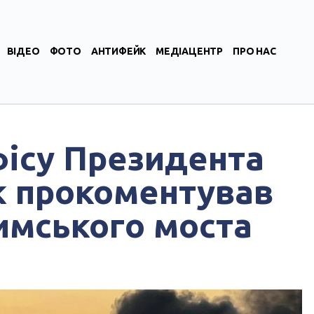
ВІДЕО
ФОТО
АНТИФЕЙК
МЕДІАЦЕНТР
ПРО НАС
фісу Президента
 прокоментував
мського моста