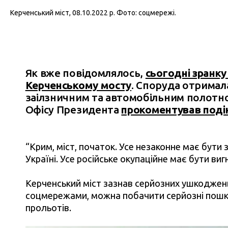
Керченський міст, 08.10.2022 р. Фото: соцмережі.
Як вже повідомлялось,
сьогодні зранку
Керченському мосту
. Споруда отримал
заілзничним та автомобільним полотн
Офісу Президента
прокоментував подію
“Крим, міст, початок. Усе незаконне має бути
Україні. Усе російське окупаційне має бути виг
Керченський міст зазнав серйозних ушкоджень
соцмережами, можна побачити серйозні пош
прольотів.