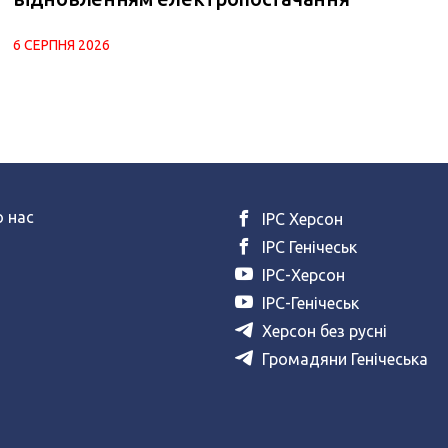
6 СЕРПНЯ 2026
 нас
ІРС Херсон
ІРС Генічеськ
ІРС-Херсон
ІРС-Генічеськ
Херсон без русні
Громадяни Генічеська