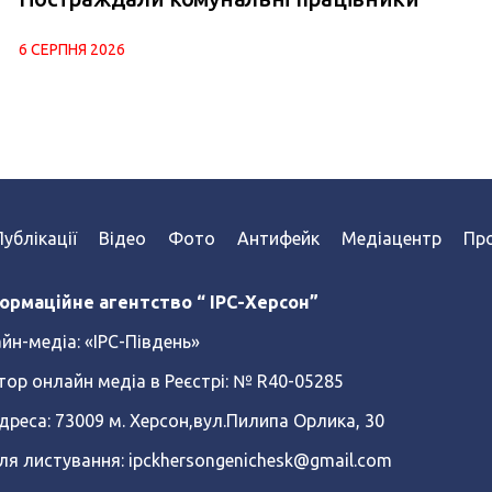
6 СЕРПНЯ 2026
Публікації
Відео
Фото
Антифейк
Медіацентр
Про
ормаційне агентство “ IPC-Херсон”
йн-медіа:
«ІРС-Південь»
тор онлайн медіа в Реєстрі: № R40-05285
реса: 73009 м. Херсон,вул.Пилипа Орлика, 30
ля листування: ipckhersongenichesk@gmail.com