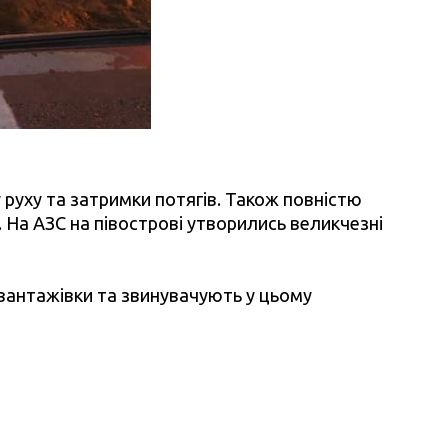
руху та затримки потягів. Також повністю
На АЗС на півострові утворились великчезні
вантажівки та звинувачують у цьому