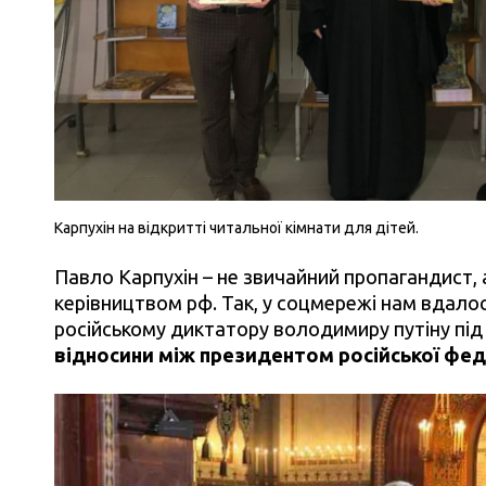
Карпухін на відкритті читальної кімнати для дітей.
Павло Карпухін – не звичайний пропагандист,
керівництвом рф. Так, у соцмережі нам вдало
російському диктатору володимиру путіну під
відносини між президентом російської фед