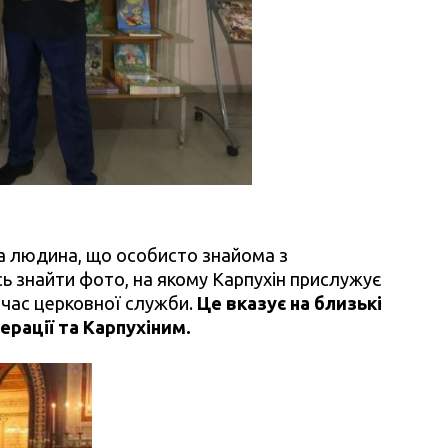
 а людина, що особисто знайома з
сь знайти фото, на якому Карпухін прислужує
 час церковної служби.
Це вказує на близькі
ерації та Карпухіним.