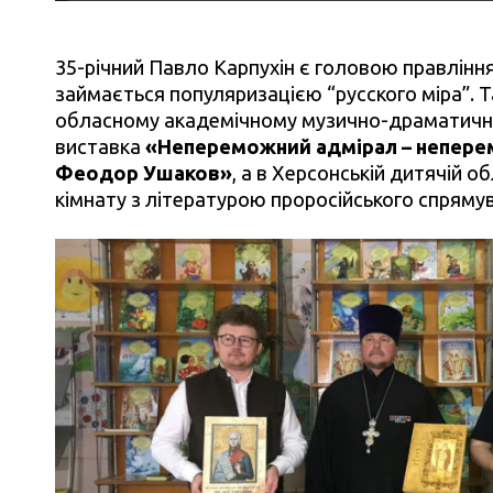
35-річний Павло Карпухін є головою правління
займається популяризацією “русского міра”. Та
обласному академічному музично-драматичном
виставка
«Непереможний адмірал – неперем
Феодор Ушаков»
, а в Херсонській дитячій об
кімнату з літературою проросійського спряму