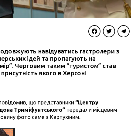
Facebook
Twitter
Telegra
одовжують навідуватись гастролери з
перських ідей та пропагують на
 мір”. Черговим таким “туристом” став
 присутність якого в Херсоні
повідомив, що представники
“
Центру
ридона Триміфунтського”
передали місцевим
новину фото саме з Карпухіним.