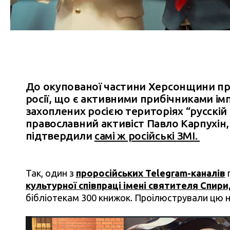
До окупованої частини Херсонщини пр
росії, що є активними прибічниками ім
захоплених росією територіях “русскій
православний активіст Павло Карпухін,
підтвердили
самі ж російські ЗМІ.
Так, один з
проросійських Telegram-каналів
культурної співпраці імені святителя Спи
бібліотекам 300 книжок. Проілюстрували цю 