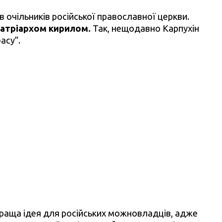
 в очільників російської православної церкви.
 патріархом кирилом.
Так, нещодавно Карпухін
асу”.
краща ідея для російських можновладців, адже