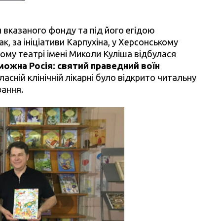
 вказаного фонду та під його егідою
к, за ініціативи Карпухіна,
у Херсонському
у театрі імені Миколи Куліша відбулася
ожна Росія: святий праведний воїн
ласній клінічній лікарні було відкрито читальну
вання.