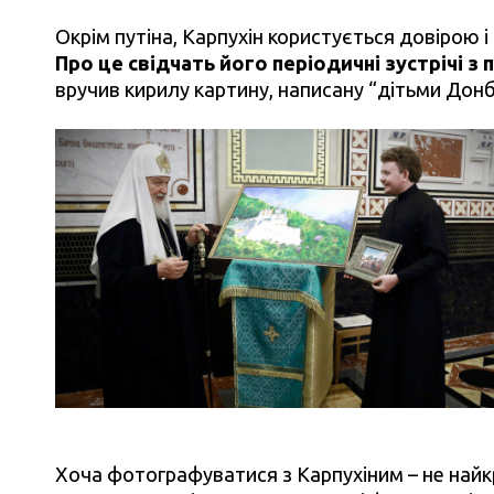
Окрім путіна, Карпухін користується довірою і
Про це свідчать його періодичні зустрічі з
вручив кирилу картину, написану “дітьми Донб
Хоча фотографуватися з Карпухіним – не най