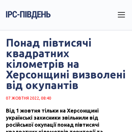
Понад півтисячі
квадратних
кілометрів на
Херсонщині визволені
від окупантів
07 ЖОВТНЯ 2022, 08:40
Від 1 жовтня тільки на Херсонщині
українські захисники звільнили від
російської окупації понад півтисячі
квадратних кілометрів території та