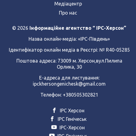
Медіацентр
Про нас
© 2026
Інформаційне агентство “ IPC-Херсон”
Назва онлайн-медіа:
«ІРС-Південь»
Ідентифікатор онлайн медіа в Реєстрі: № R40-05285
Поштова адреса: 73009 м. Херсон,вул.Пилипа
Орлика, 30
Е-адреса для листування:
ipckhersongenichesk@gmail.com
Телефон: +380505302821
ІРС Херсон
ІРС Генічеськ
ІРС-Херсон