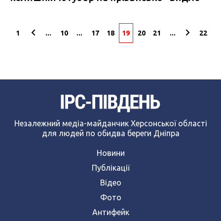
1
...
10
...
17
18
19
20
21
...
22
Незалежний медіа-майданчик Херсонської області
для людей по обидва береги Дніпра
Новини
Публікації
Відео
Фото
Антифейк