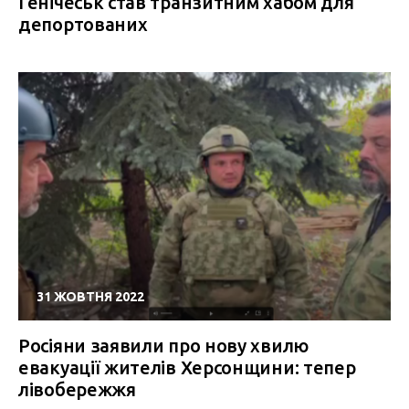
Генічеськ став транзитним хабом для
депортованих
31 ЖОВТНЯ 2022
Росіяни заявили про нову хвилю
евакуації жителів Херсонщини: тепер
лівобережжя