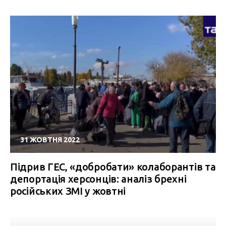
31 ЖОВТНЯ 2022
Підрив ГЕС, «добробати» колаборантів та
депортація херсонців: аналіз брехні
російських ЗМІ у жовтні