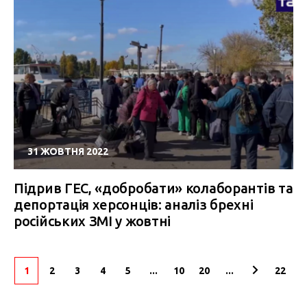
31 ЖОВТНЯ 2022
Підрив ГЕС, «добробати» колаборантів та
депортація херсонців: аналіз брехні
російських ЗМІ у жовтні
1
2
3
4
5
...
10
20
...
22