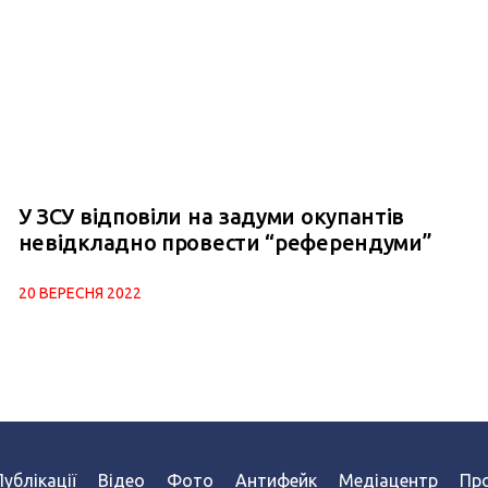
У ЗСУ відповіли на задуми окупантів
невідкладно провести “референдуми”
20 ВЕРЕСНЯ 2022
Публікації
Відео
Фото
Антифейк
Медіацентр
Про