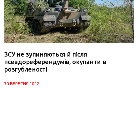
ЗСУ не зупиняються й після
псевдореферендумів, окупанти в
розгубленості
30 ВЕРЕСНЯ 2022