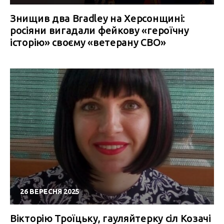
Знищив два Bradley на Херсонщині:
росіяни вигадали фейкову «героїчну
історію» своєму «ветерану СВО»
26 ВЕРЕСНЯ 2025
Вікторію Троїцьку, гауляйтерку сіл Козачі