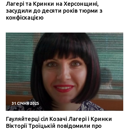
Лагері та Кринки на Херсонщині,
засудили до десяти років тюрми з
конфіскацією
31 СІЧНЯ 2025
Гауляйтерці сіл Козачі Лагері і Кринки
Вікторії Троїцькій повідомили про