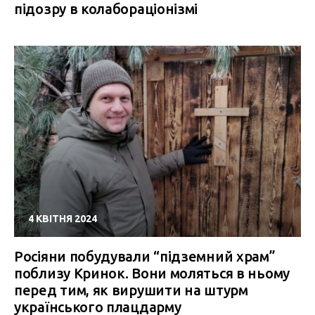
підозру в колабораціонізмі
4 КВІТНЯ 2024
Росіяни побудували “підземний храм”
поблизу Кринок. Вони моляться в ньому
перед тим, як вирушити на штурм
українського плацдарму