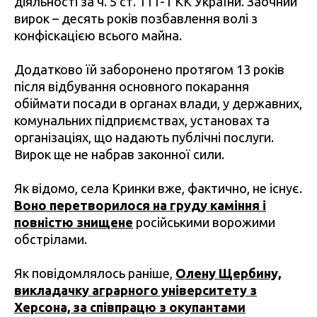
діяльності за ч. 5 ст. 111-1 КК України. Заочний
вирок – десять років позбавлення волі з
конфіскацією всього майна.
Додатково їй заборонено протягом 13 років
після відбування основного покарання
обіймати посади в органах влади, у державних,
комунальних підприємствах, установах та
організаціях, що надають публічні послуги.
Вирок ще не набрав законної сили.
Як відомо, села Кринки вже, фактично, не існує.
Воно перетворилося на груду каміння і
повністю знищене
російськими ворожими
обстрілами.
Як повідомлялось раніше,
Олену Щербину,
викладачку аграрного університету з
Херсона, за співпрацю з окупантами