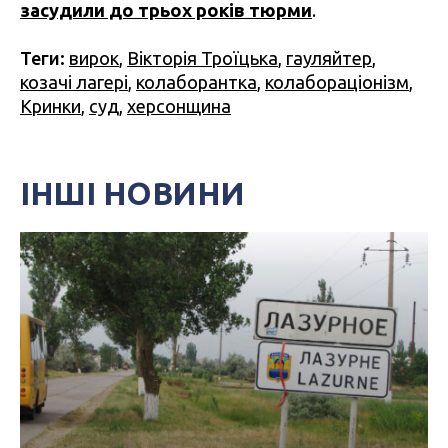
засудили до трьох років тюрми
.
Теги:
вирок
,
Вікторія Троїцька
,
гауляйтер
,
козачі лагері
,
колаборантка
,
колабораціонізм
,
Кринки
,
суд
,
херсонщина
ІНШІ НОВИНИ