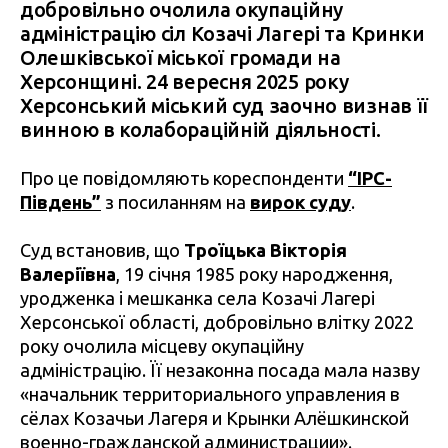
добровільно очолила окупаційну
адміністрацію сіл Козачі Лагері та Кринки
Олешківської міської громади на
Херсонщині. 24 вересня 2025 року
Херсонський міський суд заочно визнав її
винною в колабораційній діяльності.
Про це повідомляють кореспонденти
“ІРС-
Південь”
з посиланням на
вирок суду
.
Суд встановив, що
Троїцька Вікторія
Валеріївна
, 19 січня 1985 року народження,
уродженка і мешканка села Козачі Лагері
Херсонської області, добровільно влітку 2022
року очолила місцеву окупаційну
адміністрацію. Її незаконна посада мала назву
«начальник территориального управления в
сёлах Козачьи Лагеря и Крынки Алёшкинской
военно-гражданской администрации».