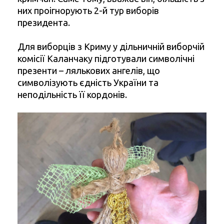
них проігнорують 2-й тур виборів
президента.
Для виборців з Криму у дільничній виборчій
комісії Каланчаку підготували символічні
презенти – лялькових ангелів, що
символізують єдність України та
неподільність її кордонів.