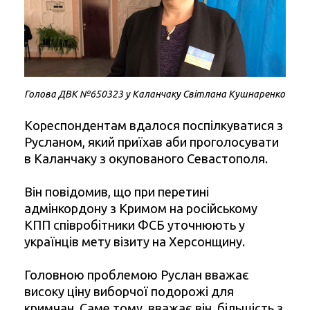
Голова ДВК №650323 у Каланчаку Світлана Кушнаренко
Кореспондентам вдалося поспілкуватися з
Русланом, який приїхав аби проголосувати
в Каланчаку з окупованого Севастополя.
Він повідомив, що при перетині
адмінкордону з Кримом на російському
КПП співробітники ФСБ уточнюють у
українців мету візиту на Херсонщину.
Головною проблемою Руслан вважає
високу ціну виборчої подорожі для
кримчан. Саме тому, вважає він, більшість з