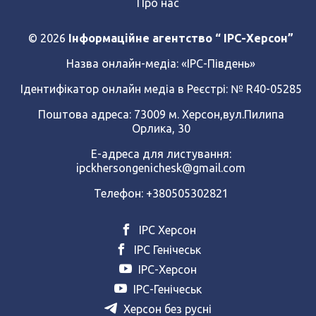
Про нас
© 2026
Інформаційне агентство “ IPC-Херсон”
Назва онлайн-медіа:
«ІРС-Південь»
Ідентифікатор онлайн медіа в Реєстрі: № R40-05285
Поштова адреса: 73009 м. Херсон,вул.Пилипа
Орлика, 30
Е-адреса для листування:
ipckhersongenichesk@gmail.com
Телефон: +380505302821
ІРС Херсон
ІРС Генічеськ
ІРС-Херсон
ІРС-Генічеськ
Херсон без русні