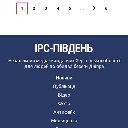
1
2
3
4
5
...
6
Незалежний медіа-майданчик Херсонської області
для людей по обидва береги Дніпра
Новини
Публікації
Відео
Фото
Антифейк
Медіацентр