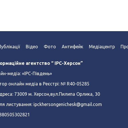
Публікації
Відео
Фото
Антифейк
Медіацентр
Про
ормаційне агентство “ IPC-Херсон”
йн-медіа:
«ІРС-Південь»
тор онлайн медіа в Реєстрі: № R40-05285
реса: 73009 м. Херсон,вул.Пилипа Орлика, 30
ля листування: ipckhersongenichesk@gmail.com
+380505302821