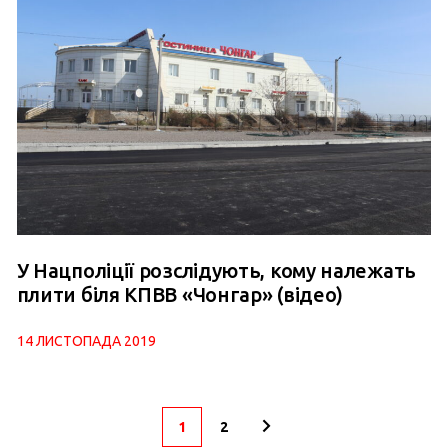
У Нацполіції розслідують, кому належать
плити біля КПВВ «Чонгар» (відео)
14 ЛИСТОПАДА 2019
1
2