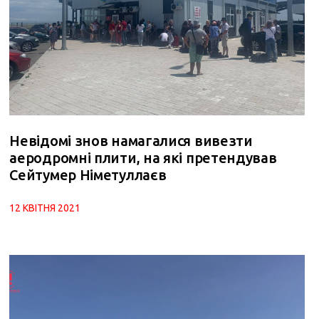
Невідомі знов намагалися вивезти
аеродромні плити, на які претендував
Сейтумер Німетуллаєв
12 КВІТНЯ 2021