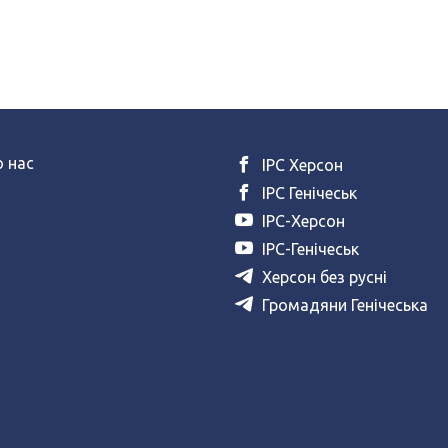
 нас
ІРС Херсон
ІРС Генічеськ
ІРС-Херсон
ІРС-Генічеськ
Херсон без русні
Громадяни Генічеська