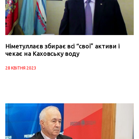
Німетуллаєв збирає всі “свої” активи і
чекає на Каховську воду
28 КВІТНЯ 2023