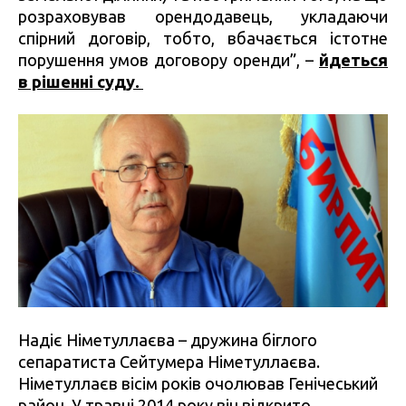
розраховував орендодавець, укладаючи
спірний договір, тобто, вбачається істотне
порушення умов договору оренди”, –
йдеться
в рішенні суду.
Надіє Німетуллаєва – дружина біглого
сепаратиста Сейтумера Німетуллаєва.
Німетуллаєв вісім років очолював Генічеський
район. У травні 2014 року він відкрито