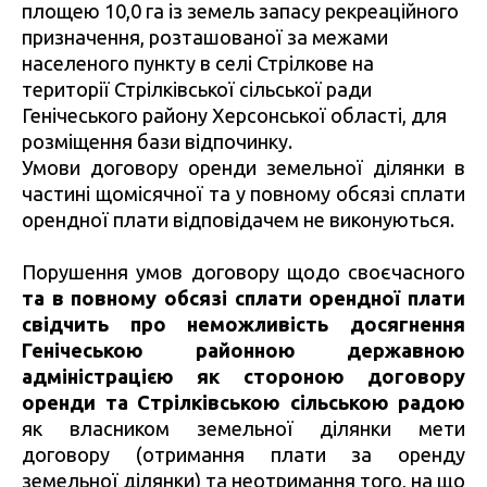
площею 10,0 га із земель запасу рекреаційного
призначення, розташованої за межами
населеного пункту в селі Стрілкове на
території Стрілківської сільської ради
Генічеського району Херсонської області, для
розміщення бази відпочинку.
Умови договору оренди земельної ділянки в
частині щомісячної та у повному обсязі сплати
орендної плати відповідачем не виконуються.
Порушення умов договору щодо своєчасного
та в повному обсязі сплати орендної плати
свідчить про неможливість досягнення
Генічеською районною державною
адміністрацією як стороною договору
оренди та Стрілківською сільською радою
як власником земельної ділянки мети
договору (отримання плати за оренду
земельної ділянки) та неотримання того, на що