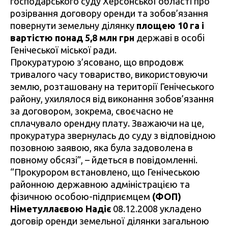
господарського суду Херсонської області про
розірвання договору оренди та зобов’язання
повернути земельну ділянку
площею
10 га і
вартістю понад 5,8 млн грн
державі в особі
Генічеської міської ради.
Прокуратурою з’ясовано, що впродовж
тривалого часу товариство, використовуючи
землю, розташовану на території Генічеського
району, ухилялося від виконання зобов’язання
за договором, зокрема, своєчасно не
сплачувало орендну плату. Зважаючи на це,
прокуратура звернулась до суду з відповідною
позовною заявою, яка була задоволена в
повному обсязі”, – йдеться в повідомленні.
“Прокурором встановлено, що Генічеською
районною державною адміністрацією та
фізичною особою-підприємцем
(ФОП)
Німетуллаєвою Надіє
08.12.2008 укладено
договір оренди земельної ділянки загальною