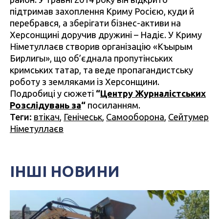
підтримав захоплення Криму Росією, куди й
перебрався, а зберігати бізнес-активи на
Херсонщині доручив дружині – Надіє. У Криму
Німетуллаєв створив організацію «Къырым
Бирлигы», що об’єднала пропутінських
кримських татар, та веде пропагандистську
роботу з земляками із Херсонщини.
Подробиці у сюжеті
“
Центру Журналістських
Розслідувань за
“
посиланням.
Теги:
втікач
,
Генічеськ
,
Самооборона
,
Сейтумер
Німетуллаєв
ІНШІ НОВИНИ