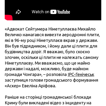
«Адвокат Сейтумера Німетуллаєва Михайло
Величко намагався вивезти аеродромні плити,
які в 96-му році Німетуллаєв вкрав у держави.
Він був підрядником, і йому дали ці плити для
будівництва доріг. Я вважаю, було скоєно
злочин, оскільки ці плити не належать самому
Німетуллаєву. Ми вважаємо, що це майно
держави і надалі, можливо, буде майном
громади Чонгара», – розповіла
IPC-Генічеськ
заступниця голови громадського формування
«Аскер» Евеліна Аріфова.
Раніше на сторінці громадянської блокади
Криму були викладені відео з інциденту на