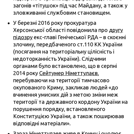
загонів «тітушок» під час Майдану, а також у
зловживанні службовим становищем.
У березні 2016 року прокуратура
Херсонської області повідомила про
другу
підозру
екс-главі Генічеської РДА – в скоєнні
злочину, передбаченого ст.110 КК України
(посягання на територіальну цілісність і
недоторканність України). Слідчими
органами було встановлено, що в серпні
2014 року
Сейтумер Німеттулаєв
,
перебуваючи на території тимчасово
окупованого Криму, закликав людей «до
вчинення умисних дій з метою зміни меж
території та державного кордону України на
порушення порядку, встановленого
Конституцією України, а також поширював
відповідні матеріали».
Зараз Німеттулаев живе в Криму і очолює