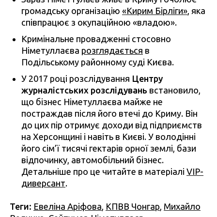
громадську організацію
«Кирим Бірліги»
, яка
співпрацює з окупаційною «владою».
Кримінальне провадженні стосовно
Німетуллаєва
розглядається
в
Подільському районному суді Києва.
У 2017 році розслідування
Центру
журналістських розслідувань
встановило,
що бізнес Німетуллаєва майже не
постраждав після його втечі до Криму. Він
до цих пір отримує доходи від підприємств
на Херсонщині і навіть в Києві. У володінні
його сім’ї тисячі гектарів орної землі, бази
відпочинку, автомобільний бізнес.
Детальніше про це читайте в матеріалі
VIP-
диверсант
.
Теги:
Евеліна Аріфова
,
КПВВ Чонгар
,
Михайло