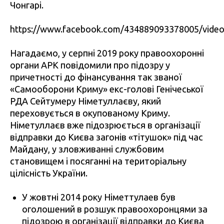
Чонгарі.
https://www.facebook.com/434889093378005/vide
Нагадаємо, у серпні 2019 року правоохоронні
органи АРК повідомили про підозру у
причетності до фінансування так званої
«Самооборони Криму» екс-голові Генічеської
РДА Сейтумеру Німетуллаєву, який
переховується в окупованому Криму.
Німетуллаєв вже підозрюється в організації
відправки до Києва загонів «тітушок» під час
Майдану, у зловживанні службовим
становищем і посяганні на територіальну
цілісність України.
У жовтні 2014 року Німеттулаев був
оголошений в розшук правоохоронцями за
підозрою в організації відправки до Києва