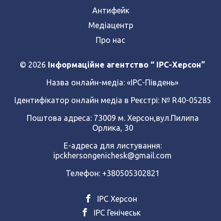
Антифейк
Медіацентр
Про нас
© 2026
Інформаційне агентство “ IPC-Херсон”
Назва онлайн-медіа:
«ІРС-Південь»
Ідентифікатор онлайн медіа в Реєстрі: № R40-05285
Поштова адреса: 73009 м. Херсон,вул.Пилипа
Орлика, 30
Е-адреса для листування:
ipckhersongenichesk@gmail.com
Телефон: +380505302821
ІРС Херсон
ІРС Генічеськ