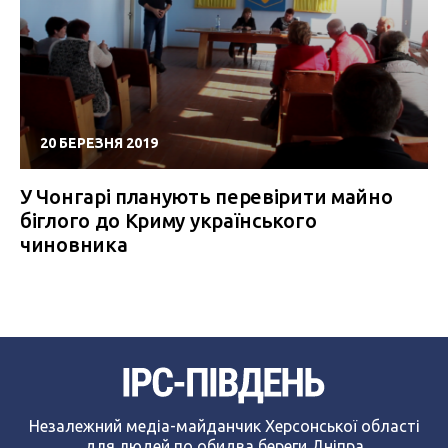
20 БЕРЕЗНЯ 2019
У Чонгарі планують перевірити майно
біглого до Криму українського
чиновника
Незалежний медіа-майданчик Херсонської області
для людей по обидва береги Дніпра