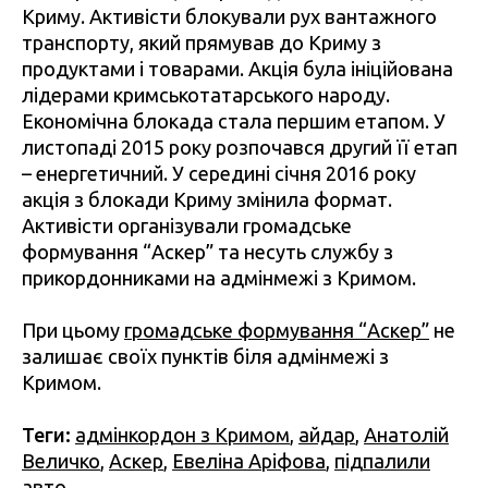
Криму. Активісти блокували рух вантажного
транспорту, який прямував до Криму з
продуктами і товарами. Акція була ініційована
лідерами кримськотатарського народу.
Економічна блокада стала першим етапом. У
листопаді 2015 року розпочався другий її етап
– енергетичний. У середині січня 2016 року
акція з блокади Криму змінила формат.
Активісти організували громадське
формування “Аскер” та несуть службу з
прикордонниками на адмінмежі з Кримом.
При цьому
громадське формування “Аскер”
не
залишає своїх пунктів біля адмінмежі з
Кримом.
Теги:
адмінкордон з Кримом
,
айдар
,
Анатолій
Величко
,
Аскер
,
Евеліна Аріфова
,
підпалили
авто