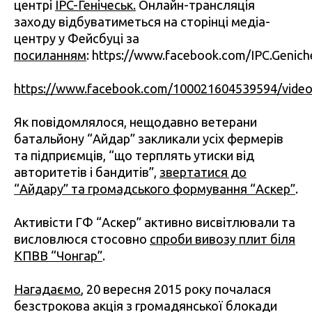
центрі
IPC-Генічеськ.
Онлайн-трансляція
заходу відбуватиметься на сторінці медіа-
центру у Фейсбуці за
посиланням
: https://www.facebook.com/IPC.Genich
https://www.facebook.com/100021604539594/vide
Як повідомлялося, нещодавно ветерани
батальйону “Айдар” закликали усіх фермерів
та підприємців, “що терплять утиски від
авторитетів і бандитів”,
звертатися до
“Айдару” та громадського формування “Аскер”
.
Активісти ГФ “Аскер” активно висвітлювали та
висловлюся стосовно
спроби вивозу плит біля
КПВВ “Чонгар”
.
Нагадаємо
, 20 вересня 2015 року почалася
безстрокова акція з громадянської блокади