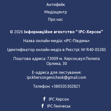
Антифейк
Медіацентр
Про нас
© 2026
Інформаційне агентство “ IPC-Херсон”
Назва онлайн-медіа:
«ІРС-Південь»
Ідентифікатор онлайн медіа в Реєстрі: № R40-05285
Поштова адреса: 73009 м. Херсон,вул.Пилипа
Орлика, 30
Е-адреса для листування:
ipckhersongenichesk@gmail.com
Телефон: +380505302821
ІРС Херсон
ІРС Генічеськ