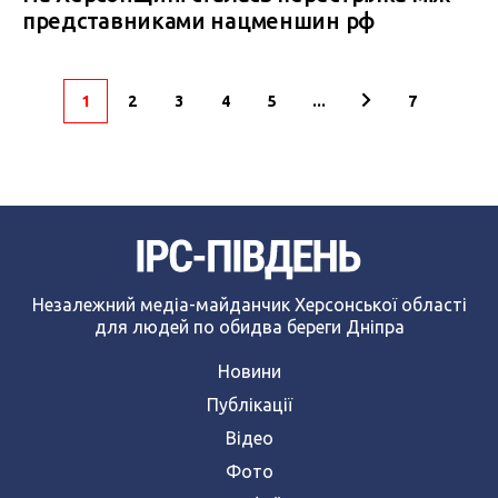
представниками нацменшин рф
1
2
3
4
5
...
7
Незалежний медіа-майданчик Херсонської області
для людей по обидва береги Дніпра
Новини
Публікації
Відео
Фото