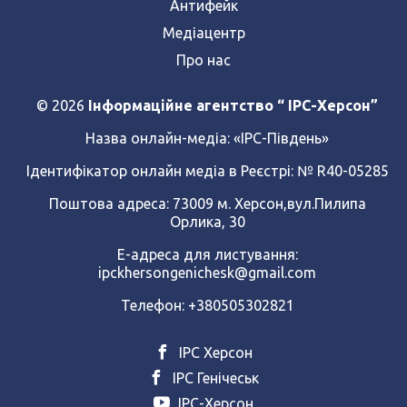
Антифейк
Медіацентр
Про нас
© 2026
Інформаційне агентство “ IPC-Херсон”
Назва онлайн-медіа:
«ІРС-Південь»
Ідентифікатор онлайн медіа в Реєстрі: № R40-05285
Поштова адреса: 73009 м. Херсон,вул.Пилипа
Орлика, 30
Е-адреса для листування:
ipckhersongenichesk@gmail.com
Телефон: +380505302821
ІРС Херсон
ІРС Генічеськ
ІРС-Херсон