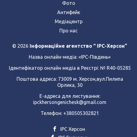
Фото
Антифейк
Медіацентр
Про нас
© 2026
Інформаційне агентство “ IPC-Херсон”
Назва онлайн-медіа:
«ІРС-Південь»
Ідентифікатор онлайн медіа в Реєстрі: № R40-05285
Поштова адреса: 73009 м. Херсон,вул.Пилипа
Орлика, 30
Е-адреса для листування:
ipckhersongenichesk@gmail.com
Телефон: +380505302821
ІРС Херсон