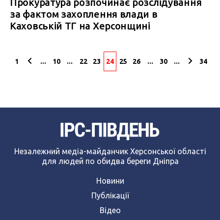
Прокуратура розпочинає розслідування
за фактом захоплення влади в
Каховській ТГ на Херсонщині
1
...
10
...
22
23
24
25
26
...
30
...
34
Незалежний медіа-майданчик Херсонської області
для людей по обидва береги Дніпра
Новини
Публікації
Відео