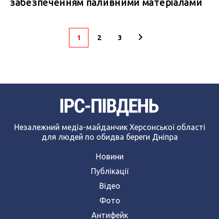
забезпеченням паливними матеріалами
1
2
3
Незалежний медіа-майданчик Херсонської області
для людей по обидва береги Дніпра
Новини
Публікації
Відео
Фото
Антифейк