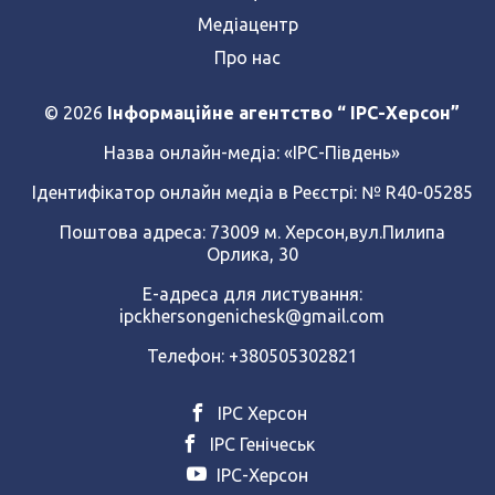
Медіацентр
Про нас
© 2026
Інформаційне агентство “ IPC-Херсон”
Назва онлайн-медіа:
«ІРС-Південь»
Ідентифікатор онлайн медіа в Реєстрі: № R40-05285
Поштова адреса: 73009 м. Херсон,вул.Пилипа
Орлика, 30
Е-адреса для листування:
ipckhersongenichesk@gmail.com
Телефон: +380505302821
ІРС Херсон
ІРС Генічеськ
ІРС-Херсон