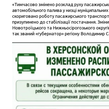
«Тимчасово змінено розклад руху пасажирсько
автомобільного палива у низці муніципальних
скориговано роботу пасажирського транспорту
призупинено до стабілізації постачання. Зміни
Новотроїцького та Нижньосірогозького округі
так званий «губернатор» регіону Володимир С