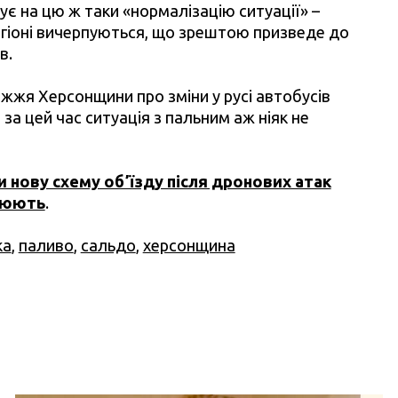
кує на цю ж таки «нормалізацію ситуації» –
егіоні вичерпуються, що зрештою призведе до
в.
ежжя Херсонщини про зміни у русі автобусів
за цей час ситуація з пальним аж ніяк не
 нову схему обʼїзду після дронових атак
цюють
.
ка
,
паливо
,
сальдо
,
херсонщина