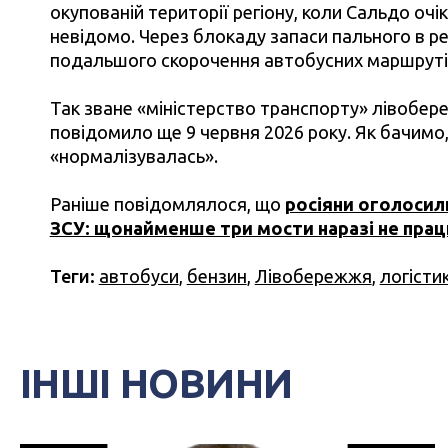
окупованій території регіону, коли Сальдо очі
невідомо. Через блокаду запаси пального в р
подальшого скорочення автобусних маршруті
Так зване «міністерство транспорту» лівобер
повідомило ще 9 червня 2026 року. Як бачимо, 
«нормалізувалась».
Раніше повідомлялося, що
росіяни оголосили
ЗСУ: щонайменше три мости наразі не пра
Теги:
автобуси
,
бензин
,
Лівобережжя
,
логісти
ІНШІ НОВИНИ