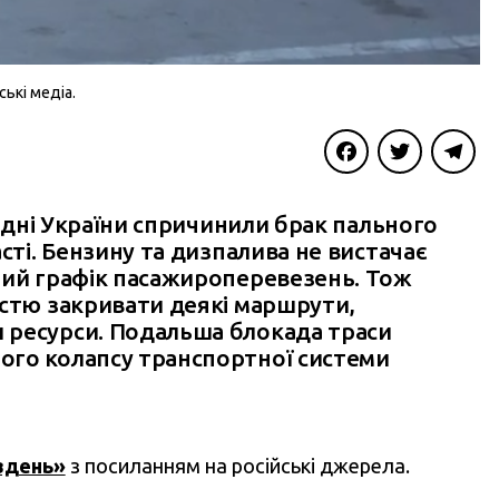
ькі медіа.
Facebook
Twitter
Telegra
івдні України спричинили брак пального
сті. Бензину та дизпалива не вистачає
ний графік пасажироперевезень. Тож
істю закривати деякі маршрути,
 ресурси. Подальша блокада траси
ого колапсу транспортної системи
вдень»
з посиланням на російські джерела.