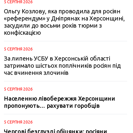
5 СЕРПНЯ 2026
Ольгу Козлову, яка проводила для росіян
«референдум» у Дніпрянах на Херсонщині,
засудили до восьми років тюрми з
конфіскацією
5 СЕРПНЯ 2026
За липень УСБУ в Херсонській області
затримало шістьох поплічників росіян під
час вчинення злочинів
5 СЕРПНЯ 2026
Населенню лівобережжя Херсонщини
пропонують… рахувати горобців
5 СЕРПНЯ 2026
Чергові безглузді обіцянки: росіяни