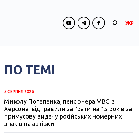
УКР
ПО ТЕМІ
5 СЕРПНЯ 2026
Миколу Потапенка, пенсіонера МВС із
Херсона, відправили за ґрати на 15 років за
примусову видачу російських номерних
знаків на автівки