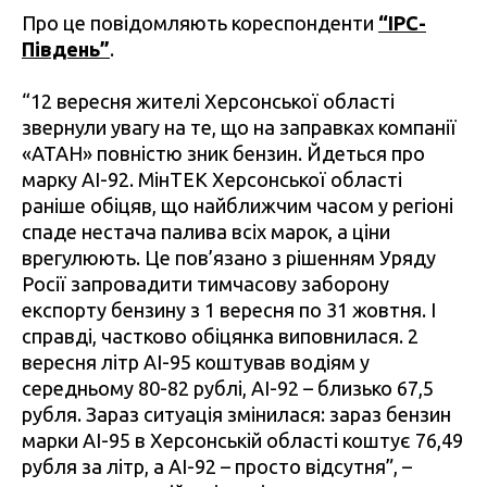
Про це повідомляють кореспонденти
“IPC-
Південь”
.
“12 вересня жителі Херсонської області
звернули увагу на те, що на заправках компанії
«АТАН» повністю зник бензин. Йдеться про
марку АІ-92. МінТЕК Херсонської області
раніше обіцяв, що найближчим часом у регіоні
спаде нестача палива всіх марок, а ціни
врегулюють. Це пов’язано з рішенням Уряду
Росії запровадити тимчасову заборону
експорту бензину з 1 вересня по 31 жовтня. І
справді, частково обіцянка виповнилася. 2
вересня літр АІ-95 коштував водіям у
середньому 80-82 рублі, АІ-92 – близько 67,5
рубля. Зараз ситуація змінилася: зараз бензин
марки АІ-95 в Херсонській області коштує 76,49
рубля за літр, а АІ-92 – просто відсутня”, –