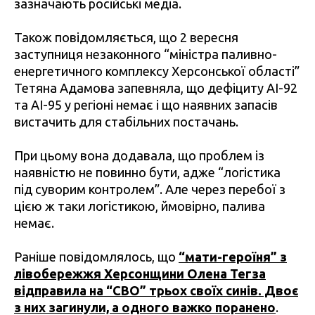
зазначають російські медіа.
Також повідомляється, що 2 вересня
заступниця незаконного “міністра паливно-
енергетичного комплексу Херсонської області”
Тетяна Адамова запевняла, що дефіциту АІ-92
та АІ-95 у регіоні немає і що наявних запасів
вистачить для стабільних постачань.
При цьому вона додавала, що проблем із
наявністю не повинно бути, адже “логістика
під суворим контролем”. Але через перебої з
цією ж таки логістикою, ймовірно, палива
немає.
Раніше повідомлялось, що
“мати-героїня” з
лівобережжя Херсонщини Олена Тегза
відправила на “СВО” трьох своїх синів. Двоє
з них загинули, а одного важко поранено
.