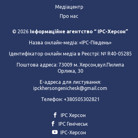
Медіацентр
Про нас
© 2026
Інформаційне агентство “ IPC-Херсон”
Назва онлайн-медіа:
«ІРС-Південь»
Ідентифікатор онлайн медіа в Реєстрі: № R40-05285
Поштова адреса: 73009 м. Херсон,вул.Пилипа
Орлика, 30
Е-адреса для листування:
ipckhersongenichesk@gmail.com
Телефон: +380505302821
ІРС Херсон
ІРС Генічеськ
ІРС-Херсон