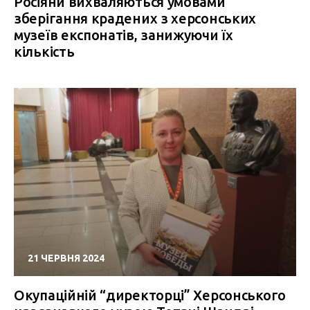
Росіяни вихваляються умовами
зберігання крадених з херсонських
музеїв експонатів, занижуючи їх
кількість
21 ЧЕРВНЯ 2024
Окупаційній “директорці” Херсонського