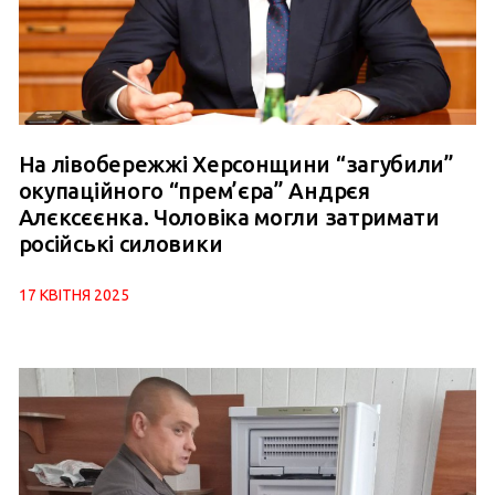
На лівобережжі Херсонщини “загубили”
окупаційного “прем’єра” Андрєя
Алєксєєнка. Чоловіка могли затримати
російські силовики
17 КВІТНЯ 2025