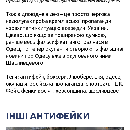
Публікація Сергія Данилова щодо відповідного фейку росіян.
Тож відповідне відео – це просто чергова
недолуга спроба кремлівської пропаганди
«розхитати» ситуацію всередині України.
Цікаво, що якщо за поширеною думкою,
раніше весь фальсифікат виготовлявся в
Одесі, то тепер окупанти створюють фальшиві
новини про Одесу вже з окупованого ними
Щасливцевого.
Теги:
антифейк
,
боксери
,
Лівобережжя
,
одеса
,
окупація
,
російська пропаганда
,
спортзал
,
ТЦК
,
Фейк
,
фейки росіян
,
херсонщина
,
щасливцеве
ІНШІ АНТИФЕЙКИ