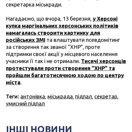
секретарка міськради.
Нагадаємо, що вчора, 13 березня,
у Херсоні
купка маргінальних херсонських політиків
намагалась створити картинку для
російських ЗМІ
та влаштувати псевдомітинг
за створення так званої “ХНР”, проте
підтримки своєї акції у місцевого населення
учасники її так і не отримали.
Тисячі херсонців
протестували проти створення “ХНР” та
пройшли багатотисячною ходою по центру
міста
.
Теги:
антонівка
,
міськрада
,
підпал
,
секретар
,
умисний підпал
ІНШІ НОВИНИ