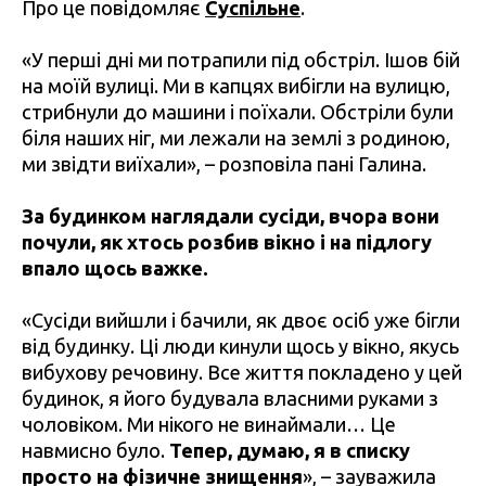
Про це повідомляє
Суспільне
.
«У перші дні ми потрапили під обстріл. Ішов бій
на моїй вулиці. Ми в капцях вибігли на вулицю,
стрибнули до машини і поїхали. Обстріли були
біля наших ніг, ми лежали на землі з родиною,
ми звідти виїхали», – розповіла пані Галина.
За будинком наглядали сусіди, вчора вони
почули, як хтось розбив вікно і на підлогу
впало щось важке.
«Сусіди вийшли і бачили, як двоє осіб уже бігли
від будинку. Ці люди кинули щось у вікно, якусь
вибухову речовину. Все життя покладено у цей
будинок, я його будувала власними руками з
чоловіком. Ми нікого не винаймали… Це
навмисно було.
Тепер, думаю, я в списку
просто на фізичне знищення
», – зауважила