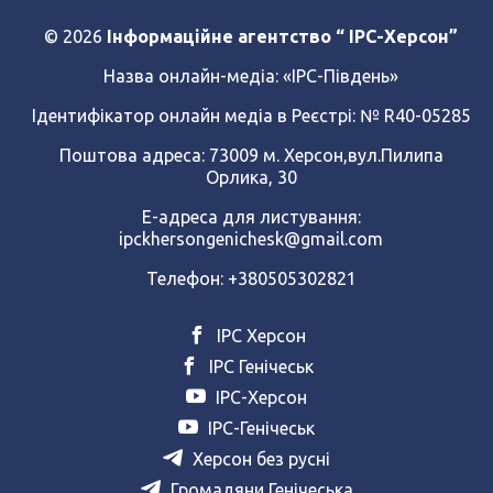
© 2026
Інформаційне агентство “ IPC-Херсон”
Назва онлайн-медіа:
«ІРС-Південь»
Ідентифікатор онлайн медіа в Реєстрі: № R40-05285
Поштова адреса: 73009 м. Херсон,вул.Пилипа
Орлика, 30
Е-адреса для листування:
ipckhersongenichesk@gmail.com
Телефон: +380505302821
ІРС Херсон
ІРС Генічеськ
ІРС-Херсон
ІРС-Генічеськ
Херсон без русні
Громадяни Генічеська