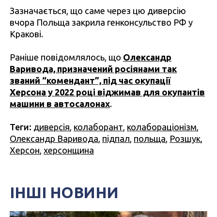
Зазначається, що саме через цю диверсію
вчора Польща закрила генконсульство РФ у
Кракові.
Раніше повідомлялось, що
Олександр
Варивода, призначений росіянами так
званий “комендант”, під час окупації
Херсона у 2022 році віджимав для окупантів
машини в автосалонах
.
Теги:
диверсія
,
колаборант
,
колабораціонізм
,
Олександр Варивода
,
підпал
,
польща
,
Розшук
,
Херсон
,
херсонщина
ІНШІ НОВИНИ