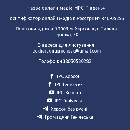
Назва онлайн-медіа:
«ІРС-Південь»
Ідентифікатор онлайн медіа в Реєстрі: № R40-05285
Поштова адреса: 73009 м. Херсон,вул.Пилипа
Орлика, 30
Е-адреса для листування:
ipckhersongenichesk@gmail.com
Телефон: +380505302821
ІРС Херсон
ІРС Генічеськ
ІРС-Херсон
ІРС-Генічеськ
Херсон без русні
Громадяни Генічеська