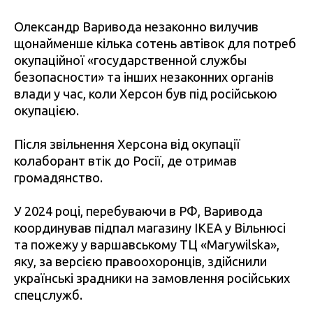
Олександр Варивода незаконно вилучив
щонайменше кілька сотень автівок для потреб
окупаційної «государственной службы
безопасности» та інших незаконних органів
влади у час, коли Херсон був під російською
окупацією.
Після звільнення Херсона від окупації
колаборант втік до Росії, де отримав
громадянство.
У 2024 році, перебуваючи в РФ, Варивода
координував підпал магазину IKEA у Вільнюсі
та пожежу у варшавському ТЦ «Marywilska»,
яку, за версією правоохоронців, здійснили
українські зрадники на замовлення російських
спецслужб.