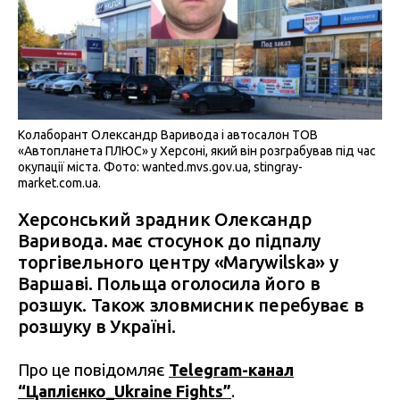
Колаборант Олександр Варивода і автосалон ТОВ
«Автопланета ПЛЮС» у Херсоні, який він розграбував під час
окупації міста. Фото: wanted.mvs.gov.ua, stingray-
market.com.ua.
Херсонський зрадник Олександр
Варивода. має стосунок до підпалу
торгівельного центру «Marywilska» у
Варшаві. Польща оголосила його в
розшук. Також зловмисник перебуває в
розшуку в Україні.
Про це повідомляє
Telegram-канал
“Цаплієнко_Ukraine Fights”
.