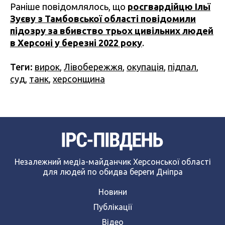
Раніше повідомлялось, що
росгвардійцю Ільї
Зуєву з Тамбовської області повідомили
підозру за вбивство трьох цивільних людей
в Херсоні у березні 2022 року
.
Теги:
вирок
,
Лівобережжя
,
окупація
,
підпал
,
суд
,
танк
,
херсонщина
Незалежний медіа-майданчик Херсонської області
для людей по обидва береги Дніпра
Новини
Публікації
Відео