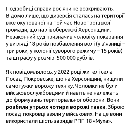
Подробиці справи росіяни не розкривають.
Відомо лише, що диверсія сталась на території
вже окупованої на той час Новотроїцької
громади, що на лівобережжі Херсонщини.
Незаконний суд призначив чоловіку покарання
у вигляді 18 років позбавлення волі (у в’язниці –
три роки, у колонії суворого режиму – 15 років)
та штрафу у розмірі 500 000 рублів.
Як повідомлялось, у 2022 році жителі села
Посад-Покровське, що на Херсонщині, нищили
самотужки ворожу техніку. Чоловіки не були
військовослужбовцями й навіть не належать
до формувань територіальної оборони. Вони
розбили утрьох чотири ворожі танки
.
Зброю
посад-покровці взяли у військових. На це вони
використали шість зарядів РПГ-18 «Муха».