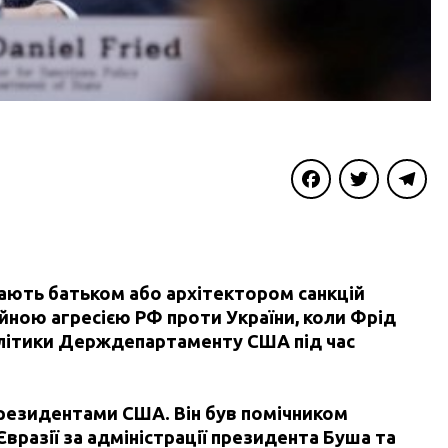
Facebook
Twitter
Telegra
ають батьком або архітектором санкцій
ойною агресією РФ проти України, коли Фрід
олітики Держдепартаменту США під час
президентами США. Він був помічником
вразії за адміністрації президента Буша та