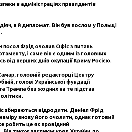
пеки в адміністраціях президентів
іяч, а й дипломат. Він був послом у Польщі
.
и посол Фрід очолив Офіс з питань
таменту, і саме він є одним із головних
сь від перших днів окупації Криму Росією.
 Самар, головній редакторці
Центру
обіній, голові
Української фундації
та Трампа без жодних на те підстав
політики.
фіс збираються відродити.
Деніел Фрід
 наміру знову його очолити, однак готовий
вже робить це як провідний
. Він також закликає уряд України до