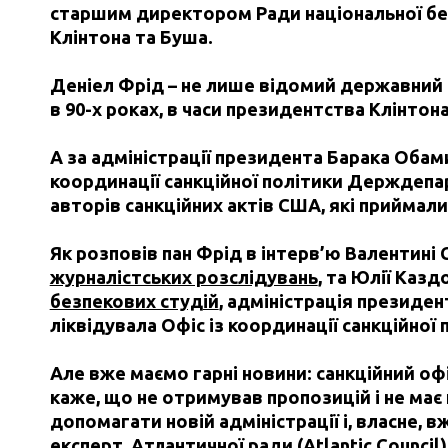
старшим директором Ради національної без
Клінтона та Буша.
Деніел Фрід – не лише відомий державний д
в 90-х роках, в часи президентства Клінтона
А за адміністрації президента Барака Обам
координації санкційної політики Держдепар
авторів санкційних актів США, які приймали
Як розповів пан Фрід в інтерв’ю Валентині
журналістських розслідувань
, та Юлії Казд
безпекових студій
, адміністрація президен
ліквідувала Офіс із координації санкційної 
Але вже маємо гарні новини: санкційний о
каже, що не отримував пропозицій і не має
допомагати новій адміністрації і, власне, 
експерт
Атлантичної ради (
Atlantic Council
)