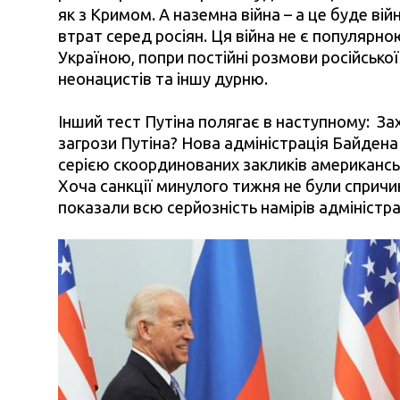
як з Кримом. А наземна війна – а це буде ві
втрат серед росіян. Ця війна не є популярно
Україною, попри постійні розмови російсько
неонацистів та іншу дурню.
Інший тест Путіна полягає в наступному: Зах
загрози Путіна? Нова адміністрація Байден
серією скоординованих закликів американськи
Хоча санкції минулого тижня не були спричи
показали всю серйозність намірів адміністра