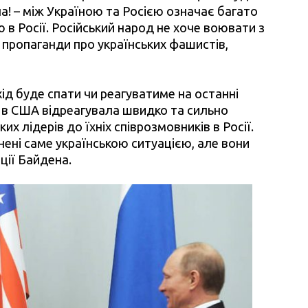
йна! – між Україною та Росією означає багато
ю в Росії. Російський народ не хоче воювати з
ї пропаганди про українських фашистів,
ід буде спати чи реагуватиме на останні
а в США відреагувала швидко та сильно
х лідерів до їхніх співрозмовників в Росії.
нені саме українською ситуацією, але вони
ції Байдена.