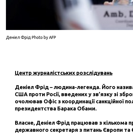
Деніел Фрід Photo by AFP
Центр журналістських розслідувань
Деніел Фрід – людина-легенда. Його назив
США проти Росії, введених у зв’язку зі збр
очолював Офіс з координації санкційної п
президентства Барака Обами.
Власне, Деніел Фрід працював з кількома 
державного секретаря з питань Європи та Є