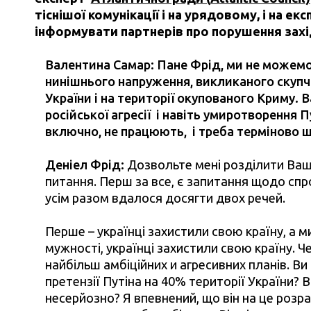
тіснішої комунікації і на урядовому, і на е
інформувати партнерів про порушення захі
Валентина Самар: Пане Фрід, ми не можемо 
нинішнього напруження, викликаного скупче
України і на території окупованого Криму. 
російської агресії і навіть умиротворення П
включно, не працюють, і треба терміново 
Деніел Фрід:
Дозвольте мені розділити Ваше
питання. Перш за все, є запитання щодо спро
усім разом вдалося досягти двох речей.
Перше – українці захистили свою країну, а м
мужності, українці захистили свою країну. Че
найбільш амбіційних и агресивних планів. В
претензії Путіна на 40% території України? 
несерйозно? Я впевнений, що він на це розра