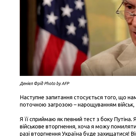
Деніел Фрід Photo by AFP
Наступне запитання стосується того, що нам
поточною загрозою – нарощуванням військ, як
Я її сприймаю як певний тест з боку Путіна.
військове вторгнення, хоча я можу помилятис
разі вторгнення Україна буде захищатися! Ві