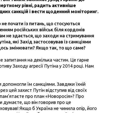
кспертному рівні, радить активніше
дних санкцій і вести щоденний моніторинг.
не почати із питань, що стосуються
нням російських військ біля кордонів
Вам не здається, що заходи на стримування
утіна, які Захід застосовував із санкціями
щось змінювати? Якщо так, то що саме?
 запитання на декілька частин. Це гарне
тиву Заходу агресії Путіна у 2014 році. Нам
и допомогли їм санкціями. Завдяки їхній
рез цей захист Путін відступив від своїх
и пам’ятаєте про план «Новоросія»? Про
Ви думаєте, що він говорив про це
ховував! Якщо б Україна не чинила опір, його