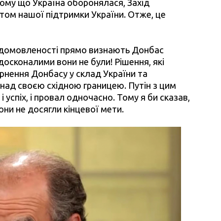
тому що Україна оборонялася, Захід
нтом нашої підтримки України. Отже, це
і домовленості прямо визнають Донбас
осконалими вони не були! Рішення, які
рнення Донбасу у склад України та
над своєю східною границею. Путін з цим
і успіх, і провал одночасно. Тому я би сказав,
они не досягли кінцевої мети.