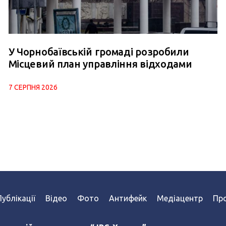
У Чорнобаївській громаді розробили
Місцевий план управління відходами
7 СЕРПНЯ 2026
Публікації
Відео
Фото
Антифейк
Медіацентр
Про