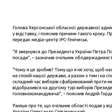
Голова Херсонської обласної державної адмін
у відставку, і пояснив причини такого кроку. Пр
передає медіа-центр IPC-Генічеськ.
“Я звернувся до Президента України Петра По
посади”, – зазначив очільник облдержадмініст
“Чому я це зробив? Тому що я не хочу, щоб на
на спокій нашої держави, а разом з тим і на с
складний час виборів сфабрикований проти м
відобразився на другому турі виборів Презид
головнокомандувача!”, – пояснив Андрій Горд
Раніше про те, що очільник області подав у в
України
Олександр Співаковський.