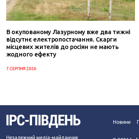
В окупованому Лазурному вже два тижні
відсутнє електропостачання. Скарги
місцевих жителів до росіян не мають
жодного ефекту
7 СЕРПНЯ 2026
Новини
Незалежний медіа-майданчик