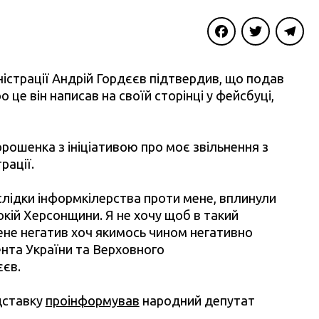
Facebook
Twitter
Telegra
істрації Андрій Гордєєв підтвердив, що подав
о це він написав на своїй сторінці у фейсбуці,
рошенка з ініціативою про моє звільнення з
рації.
слідки інформкілерства проти мене, вплинули
покій Херсонщини. Я не хочу щоб в такий
ене негатив хоч якимось чином негативно
ента України та Верховного
єєв.
ідставку
проінформував
народний депутат