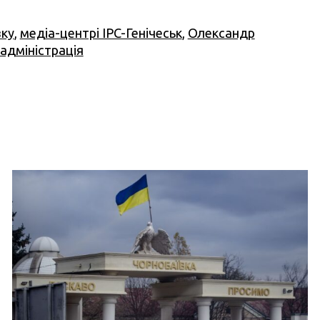
вку
,
медіа-центрі IPC-Генічеськ
,
Олександр
адміністрація