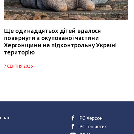
Ще одинадцятьох дітей вдалося
повернути з окупованої частини
Херсонщини на підконтрольну Україні
територію
7 СЕРПНЯ 2026
 нас
ІРС Херсон
ІРС Генічеськ