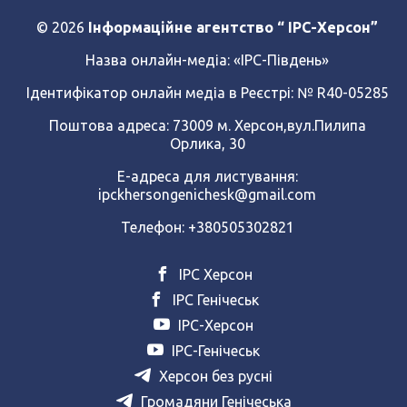
© 2026
Інформаційне агентство “ IPC-Херсон”
Назва онлайн-медіа:
«ІРС-Південь»
Ідентифікатор онлайн медіа в Реєстрі: № R40-05285
Поштова адреса: 73009 м. Херсон,вул.Пилипа
Орлика, 30
Е-адреса для листування:
ipckhersongenichesk@gmail.com
Телефон: +380505302821
ІРС Херсон
ІРС Генічеськ
ІРС-Херсон
ІРС-Генічеськ
Херсон без русні
Громадяни Генічеська