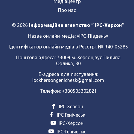
Медіацентр
Про нас
© 2026
Інформаційне агентство “ IPC-Херсон”
Назва онлайн-медіа:
«ІРС-Південь»
Ідентифікатор онлайн медіа в Реєстрі: № R40-05285
Поштова адреса: 73009 м. Херсон,вул.Пилипа
Орлика, 30
Е-адреса для листування:
ipckhersongenichesk@gmail.com
Телефон: +380505302821
ІРС Херсон
ІРС Генічеськ
ІРС-Херсон
ІРС-Генічеськ