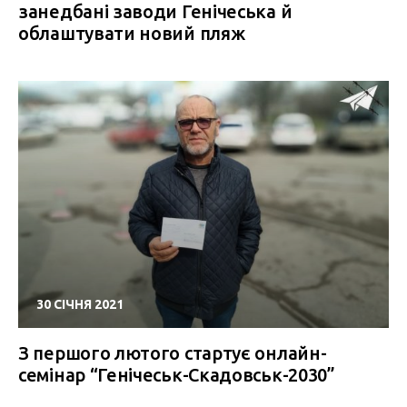
занедбані заводи Генічеська й
облаштувати новий пляж
30 СІЧНЯ 2021
З першого лютого стартує онлайн-
семінар “Генічеськ-Скадовськ-2030”