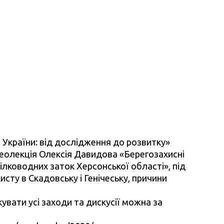
України: від дослідження до розвитку»
олекція Олексія Давидова «Берегозахисні
лководних заток Херсонської області», під
ту в Скадовську і Генічеську, причини
увати усі заходи та дискусії можна за