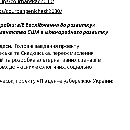
oups/courbanskad2030/
ps/courbangenichesk2030/
аїни: від дослідження до розвитку»
 Агентства США з міжнародного розвитку
Одеси. Головні завдання проекту –
еська та Скадовська, переосмислення
ій та розробка альтернативних сценаріїв
х до якісних екологічних, соціально-
ічеськ
,
проєкту «Південне узбережжя України: