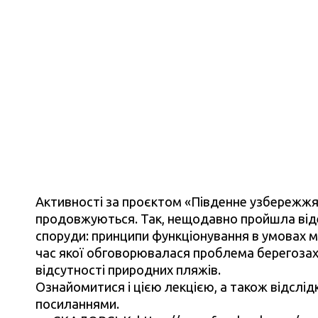
Активності за проєктом «Південне узбережжя 
продовжуються. Так, нещодавно пройшла віде
споруди: принципи функціонування в умовах мі
час якої обговорювалася проблема берегозахис
відсутності природних пляжів.
Ознайомитися і цією лекцією, а також відслідк
посиланнями.