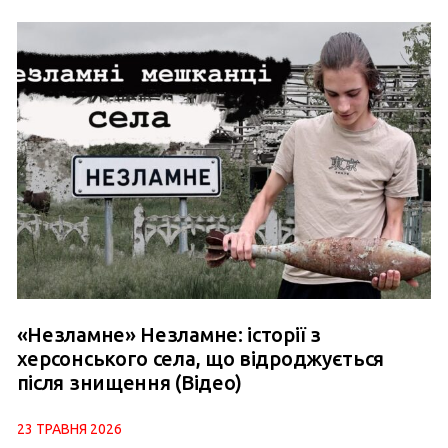
«Незламне» Незламне: історії з
херсонського села, що відроджується
після знищення (Відео)
23 ТРАВНЯ 2026