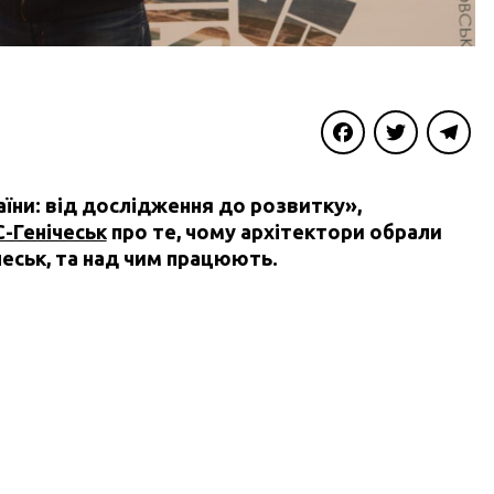
Facebook
Twitter
Telegra
їни: від дослідження до розвитку»,
C-Генічеськ
про те, чому архітектори обрали
чеськ, та над чим працюють.