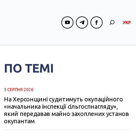
УКР
ПО ТЕМІ
5 СЕРПНЯ 2026
На Херсонщині судитимуть окупаційного
«начальника інспекції сільгоспнагляду»,
який передавав майно захоплених установ
окупантам