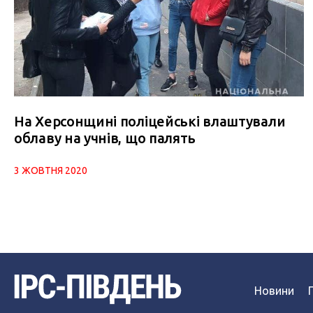
На Херсонщині поліцейські влаштували
облаву на учнів, що палять
3 ЖОВТНЯ 2020
Новини