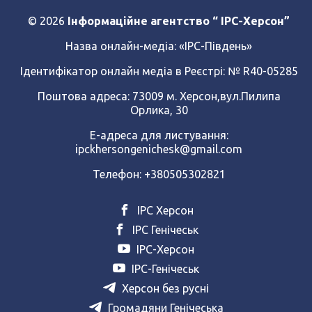
© 2026
Інформаційне агентство “ IPC-Херсон”
Назва онлайн-медіа:
«ІРС-Південь»
Ідентифікатор онлайн медіа в Реєстрі: № R40-05285
Поштова адреса: 73009 м. Херсон,вул.Пилипа
Орлика, 30
Е-адреса для листування:
ipckhersongenichesk@gmail.com
Телефон: +380505302821
ІРС Херсон
ІРС Генічеськ
ІРС-Херсон
ІРС-Генічеськ
Херсон без русні
Громадяни Генічеська