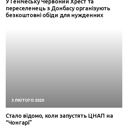
У Генічеську Червоний Хрест та
переселенець з Донбасу організують
безкоштовні обіди для нужденних
3 ЛЮТОГО 2020
Стало відомо, коли запустять ЦНАП на
“Чонгарі”