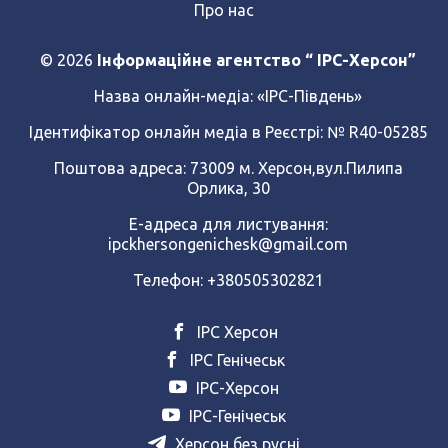
Про нас
© 2026
Інформаційне агентство “ IPC-Херсон”
Назва онлайн-медіа:
«ІРС-Південь»
Ідентифікатор онлайн медіа в Реєстрі: № R40-05285
Поштова адреса: 73009 м. Херсон,вул.Пилипа
Орлика, 30
Е-адреса для листування:
ipckhersongenichesk@gmail.com
Телефон: +380505302821
ІРС Херсон
ІРС Генічеськ
ІРС-Херсон
ІРС-Генічеськ
Херсон без русні