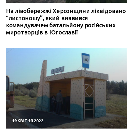
На лівобережжі Херсонщини ліквідовано
“листоношу”, який виявився
командувачем батальйону російських
миротворців в Югославії
19 КВІТНЯ 2022