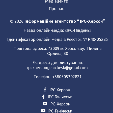
Медіацентр
Про нас
© 2026
Інформаційне агентство “ IPC-Херсон”
Назва онлайн-медіа:
«ІРС-Південь»
Ідентифікатор онлайн медіа в Реєстрі: № R40-05285
Поштова адреса: 73009 м. Херсон,вул.Пилипа
Орлика, 30
Е-адреса для листування:
ipckhersongenichesk@gmail.com
Телефон: +380505302821
ІРС Херсон
ІРС Генічеськ
ІРС-Херсон
ІРС-Генічеськ