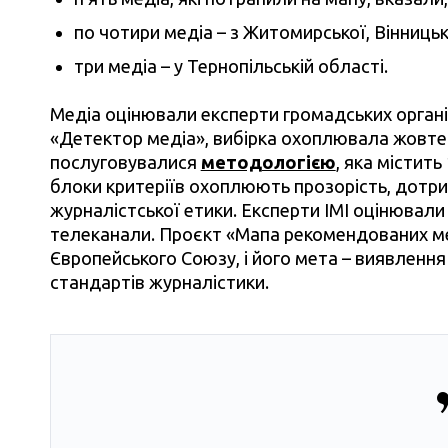
по чотири медіа – з Житомирської, Вінницьк
три медіа – у Тернопільській області.
Медіа оцінювали експерти громадських організ
«Детектор медіа», вибірка охоплювала жовте
послуговувалися
методологією
, яка містит
блоки критеріїв охоплюють прозорість, дотри
журналістської етики. Експерти ІМІ оцінювали
телеканали. Проєкт «Мапа рекомендованих ме
Європейського Союзу, і його мета – виявлення
стандартів журналістики.