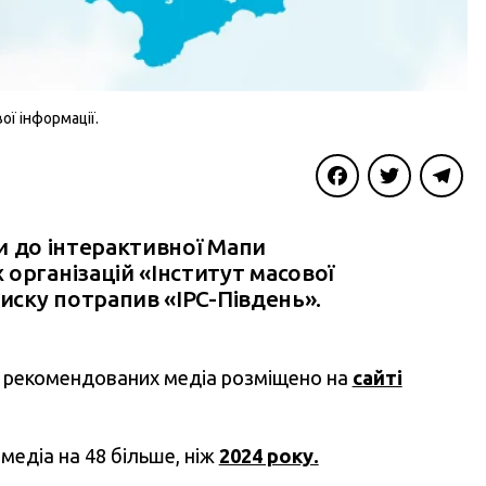
ї інформації.
Facebook
Twitter
Telegra
ли до інтерактивної Мапи
організацій «Інститут масової
писку потрапив «IPC-Південь».
и рекомендованих медіа розміщено на
сайті
медіа на 48 більше, ніж
2024 року.