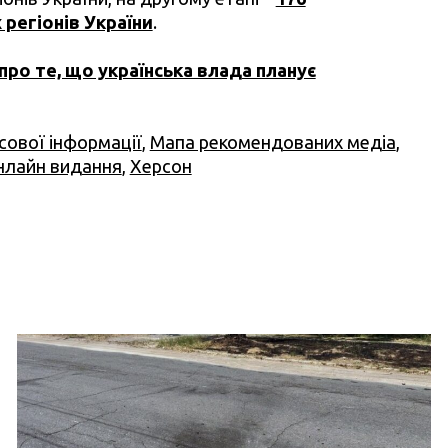
х регіонів України
.
про те, що українська влада планує
сової інформації
,
Мапа рекомендованих медіа
,
нлайн видання
,
Херсон