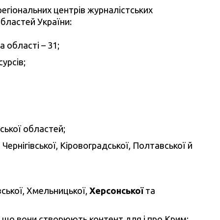
регіональних центрів журналістських
областей України:
 області – 31;
урсів;
мської областей;
, Чернігівської, Кіровоградської, Полтавської й
вської, Хмельницької,
Херсонської
та
и, що вони створюють контент для і про Крим;