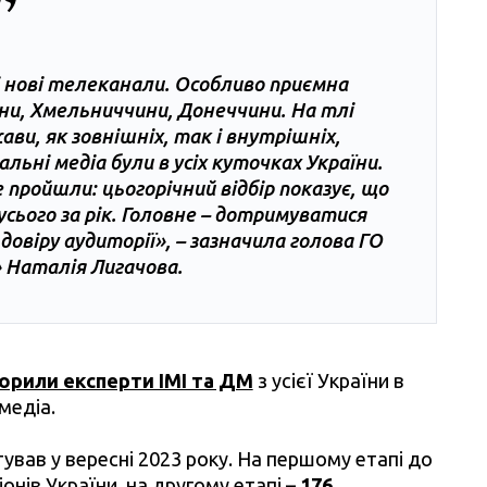
і нові телеканали. Особливо приємна
щини, Хмельниччини, Донеччини. На тлі
ви, як зовнішніх, так і внутрішніх,
льні медіа були в усіх куточках України.
е пройшли: цьогорічний відбір показує, що
усього за рік. Головне – дотримуватися
овіру аудиторії», – зазначила голова ГО
 Наталія Лигачова.
орили експерти ІМІ та ДМ
з усієї України в
медіа.
ував у вересні 2023 року. На першому етапі до
гіонів України, на другому етапі –
176