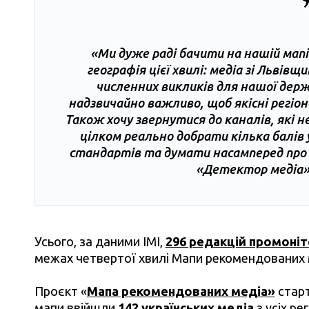
«Ми дуже раді бачити на нашій мап
географія цієї хвилі: медіа зі Львів
численних викликів для нашої держа
надзвичайно важливо, щоб якісні регіона
Також хочу звернутися до каналів, які н
цілком реально добрати кілька балів 
стандартів та думати насамперед про д
«Детектор медіа»
Усього, за даними ІМІ,
296 редакцій промоніт
межах четвертої хвилі Мапи рекомендованих 
Проєкт «
Мапа рекомендованих медіа»
старт
мапи ввійшли
142 українських медіа
з усіх ре