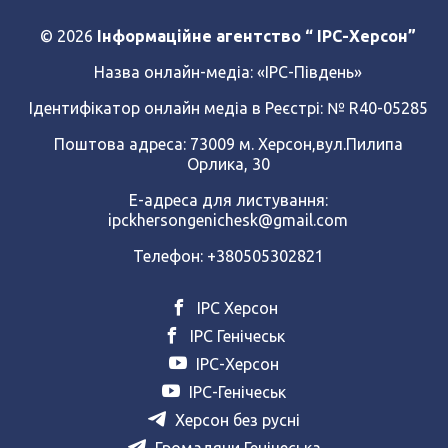
© 2026
Інформаційне агентство “ IPC-Херсон”
Назва онлайн-медіа:
«ІРС-Південь»
Ідентифікатор онлайн медіа в Реєстрі: № R40-05285
Поштова адреса: 73009 м. Херсон,вул.Пилипа
Орлика, 30
Е-адреса для листування:
ipckhersongenichesk@gmail.com
Телефон: +380505302821
ІРС Херсон
ІРС Генічеськ
ІРС-Херсон
ІРС-Генічеськ
Херсон без русні