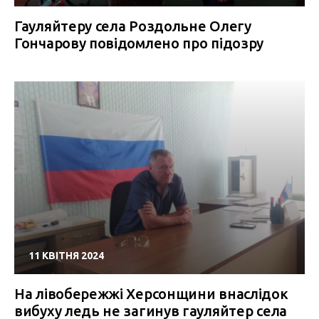
Гауляйтеру села Роздольне Олегу
Гончарову повідомлено про підозру
11 КВІТНЯ 2024
На лівобережжі Херсонщини внаслідок
вибуху ледь не загинув гауляйтер села