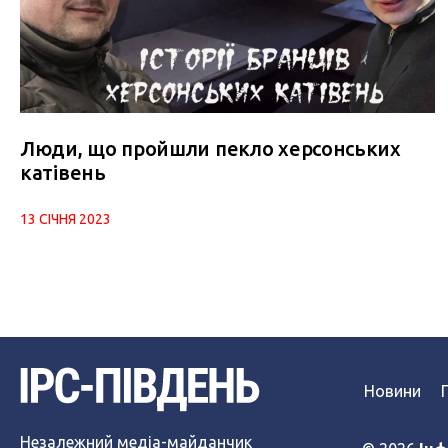
Люди, що пройшли пекло херсонських
катівень
13 СІЧНЯ 2023
Новини
Незалежний медіа-майданчик