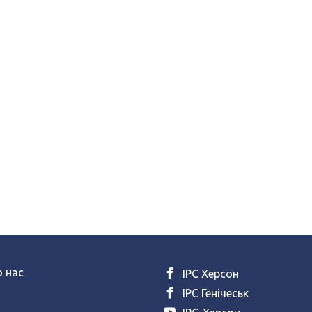
 нас
ІРС Херсон
ІРС Генічеськ