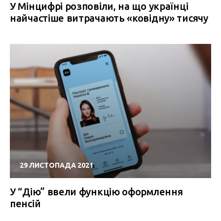
У Мінцифрі розповіли, на що українці
найчастіше витрачають «ковідну» тисячу
29 ЛИСТОПАДА 2021
У “Дію” ввели функцію оформлення
пенсій