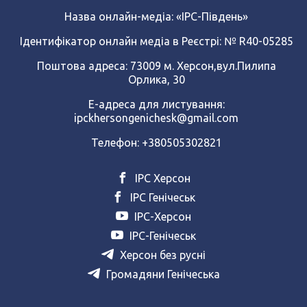
Назва онлайн-медіа:
«ІРС-Південь»
Ідентифікатор онлайн медіа в Реєстрі: № R40-05285
Поштова адреса: 73009 м. Херсон,вул.Пилипа
Орлика, 30
Е-адреса для листування:
ipckhersongenichesk@gmail.com
Телефон: +380505302821
ІРС Херсон
ІРС Генічеськ
ІРС-Херсон
ІРС-Генічеськ
Херсон без русні
Громадяни Генічеська