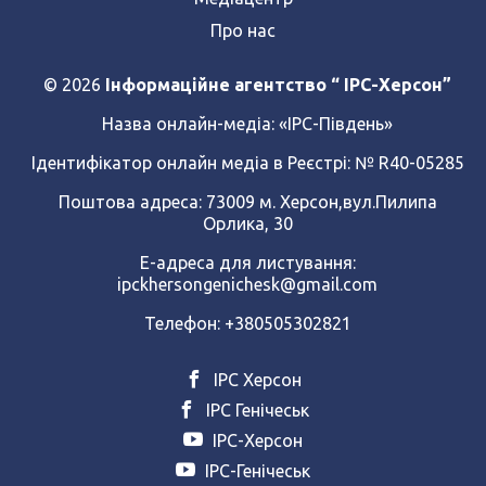
Про нас
© 2026
Інформаційне агентство “ IPC-Херсон”
Назва онлайн-медіа:
«ІРС-Південь»
Ідентифікатор онлайн медіа в Реєстрі: № R40-05285
Поштова адреса: 73009 м. Херсон,вул.Пилипа
Орлика, 30
Е-адреса для листування:
ipckhersongenichesk@gmail.com
Телефон: +380505302821
ІРС Херсон
ІРС Генічеськ
ІРС-Херсон
ІРС-Генічеськ