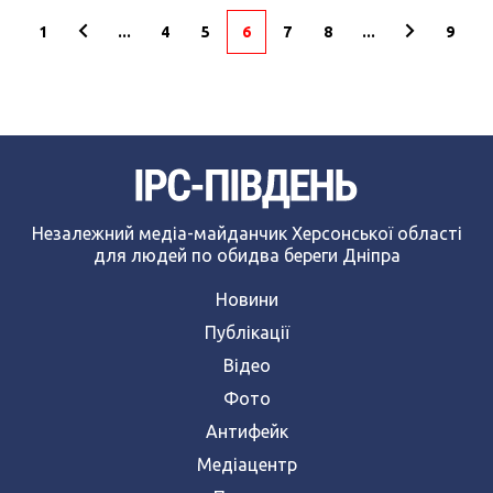
1
...
4
5
6
7
8
...
9
Незалежний медіа-майданчик Херсонської області
для людей по обидва береги Дніпра
Новини
Публікації
Відео
Фото
Антифейк
Медіацентр