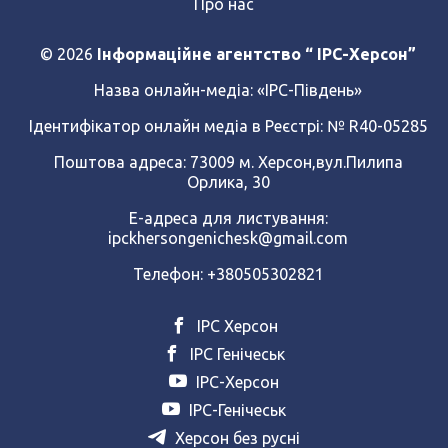
Про нас
© 2026
Інформаційне агентство “ IPC-Херсон”
Назва онлайн-медіа:
«ІРС-Південь»
Ідентифікатор онлайн медіа в Реєстрі: № R40-05285
Поштова адреса: 73009 м. Херсон,вул.Пилипа
Орлика, 30
Е-адреса для листування:
ipckhersongenichesk@gmail.com
Телефон: +380505302821
ІРС Херсон
ІРС Генічеськ
ІРС-Херсон
ІРС-Генічеськ
Херсон без русні