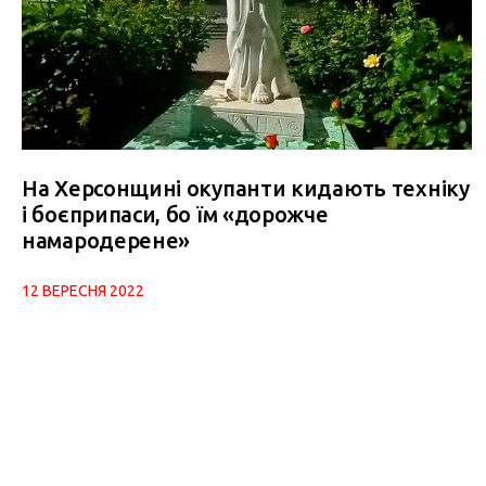
На Херсонщині окупанти кидають техніку
і боєприпаси, бо їм «дорожче
намародерене»
12 ВЕРЕСНЯ 2022